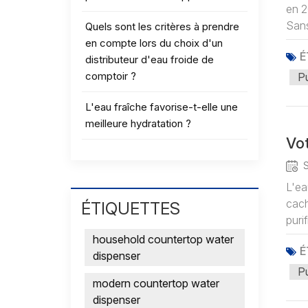
en 2
Sans
Quels sont les critères à prendre
en compte lors du choix d'un
É
distributeur d'eau froide de
comptoir ?
Pu
L'eau fraîche favorise-t-elle une
meilleure hydratation ?
Vot
L'ea
cach
ÉTIQUETTES
puri
household countertop water
É
dispenser
Pu
modern countertop water
dispenser