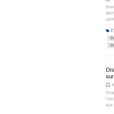
Boir
désh
perf
É
Pu
Pu
Dis
sur
Pour
l'ac
que 