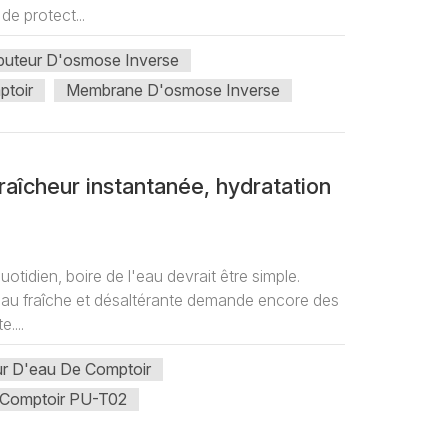
e protect...
ibuteur D'osmose Inverse
ptoir
Membrane D'osmose Inverse
fraîcheur instantanée, hydratation
otidien, boire de l'eau devrait être simple.
eau fraîche et désaltérante demande encore des
....
eur D'eau De Comptoir
e Comptoir PU-T02