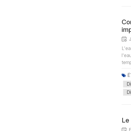
Con
im
J
L'ea
l'ea
temp
É
D
Di
Le 