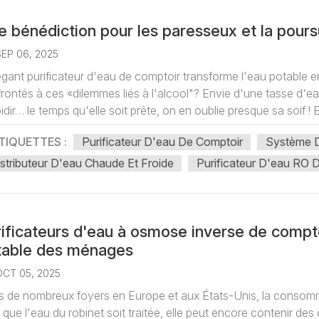
 bénédiction pour les paresseux et la poursui
SEP 06, 2025
égant purificateur d'eau de comptoir transforme l'eau potable en
rontés à ces «dilemmes liés à l'alcool"? Envie d'une tasse d'eau ch
oidir… le temps qu'elle soit prête, on en oublie presque sa soif ! E.
TIQUETTES :
Purificateur D'eau De Comptoir
Système 
stributeur D'eau Chaude Et Froide
Purificateur D'eau RO 
ificateurs d'eau à osmose inverse de compto
table des ménages
OCT 05, 2025
 de nombreux foyers en Europe et aux États-Unis, la consomm
 que l'eau du robinet soit traitée, elle peut encore contenir des c