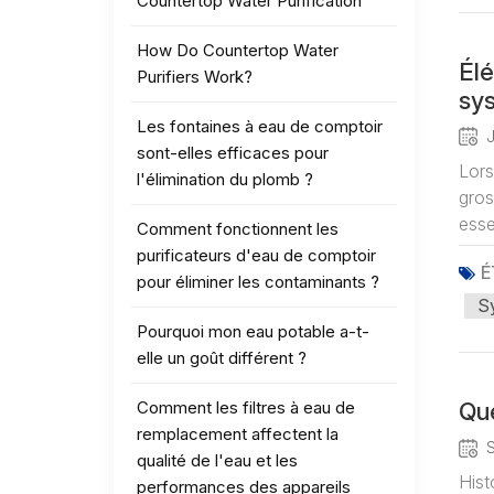
Countertop Water Purification
How Do Countertop Water
Élé
Purifiers Work?
sys
ach
Les fontaines à eau de comptoir
sont-elles efficaces pour
Lors
l'élimination du plomb ?
gros
essen
Comment fonctionnent les
purificateurs d'eau de comptoir
É
pour éliminer les contaminants ?
Sy
Pourquoi mon eau potable a-t-
elle un goût différent ?
Comment les filtres à eau de
Que
remplacement affectent la
qualité de l'eau et les
Hist
performances des appareils