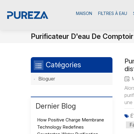
MAISON
FILTRES À EAU
Purificateur D'eau De Comptoir
Pur
Catégories
dis
Bloguer
Alor
puri
une 
Dernier Blog
É
How Positive Charge Membrane
F
Technology Redefines