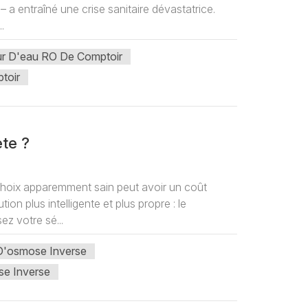
– a entraîné une crise sanitaire dévastatrice.
.
eur D'eau RO De Comptoir
toir
ète ?
e choix apparemment sain peut avoir un coût
n plus intelligente et plus propre : le
ez votre sé...
D'osmose Inverse
se Inverse