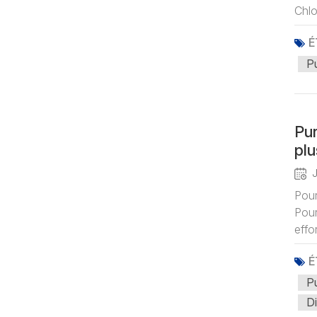
Chlo
É
Pu
Pur
plu
J
Pour
Pour
effo
É
Pu
Di