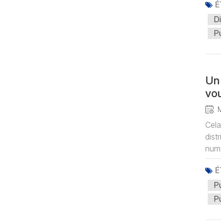
É
Di
Pu
Un 
vou
Cela
dist
numé
É
Pu
Pu