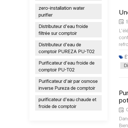
zero-installation water
Une
purifier
Distributeur d'eau froide
L'él
filtrée sur comptoir
conf
refr
Distributeur d'eau de
comptoir PUREZA PU-T02
É
Purificateur d'eau froide de
Di
comptoir PU-T02
Purificateur d'air par osmose
inverse Pureza de comptoir
Pur
purificateur d'eau chaude et
po
froide de comptoir
Dans
Bien