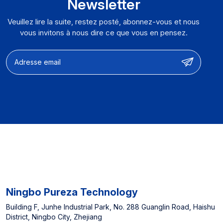
Newsletter
charbon de noix de coco
de première qualité avec
Veuillez lire la suite, restez posté, abonnez-vous et nous
une couche externe de
vous invitons à nous dire ce que vous en pensez.
0,5 micron pour une
filtration supérieure.
Certifié par des
organismes reconnus et
testé par des tiers, il
élimine efficacement les
métaux lourds, les
sédiments et les
impuretés nocives.
【Options de
personnalisation
complètes】 Accessoires
de filtration et systèmes
complets de filtration
Ningbo Pureza Technology
d'eau, couleur et logo,
performances et
Building F, Junhe Industrial Park, No. 288 Guanglin Road, Haishu
District, Ningbo City, Zhejiang
fonctionnalités【OEM et