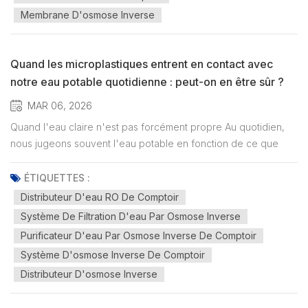
Membrane D'osmose Inverse
Quand les microplastiques entrent en contact avec
notre eau potable quotidienne : peut-on en être sûr ?
MAR 06, 2026
Quand l'eau claire n'est pas forcément propre Au quotidien,
nous jugeons souvent l'eau potable en fonction de ce que
nous pouvons percevoir par nos sens : sa clarté, son goût et
son odeur. Avec les progrès de la recherche sur la qualité de
ÉTIQUETTES :
l'eau, une nouvelle catégorie de contaminants a attiré l'att...
Distributeur D'eau RO De Comptoir
Système De Filtration D'eau Par Osmose Inverse
Purificateur D'eau Par Osmose Inverse De Comptoir
Système D'osmose Inverse De Comptoir
Distributeur D'osmose Inverse