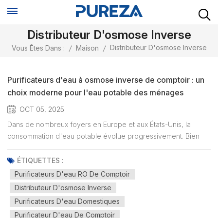
Distributeur D'osmose Inverse
Distributeur D'osmose Inverse
Vous Êtes Dans :
/
Maison
/
Purificateurs d'eau à osmose inverse de comptoir : un
choix moderne pour l'eau potable des ménages
OCT 05, 2025
Dans de nombreux foyers en Europe et aux États-Unis, la
consommation d'eau potable évolue progressivement. Bien
que l'eau du robinet soit traitée, elle peut encore contenir des
contaminants difficiles à éliminer, tels que : Chlore résiduel,
ÉTIQUETTES :
plomb et PFASLes rapports de l’Agence américaine de
Purificateurs D'eau RO De Comptoir
protect...
Distributeur D'osmose Inverse
Purificateurs D'eau Domestiques
Purificateur D'eau De Comptoir