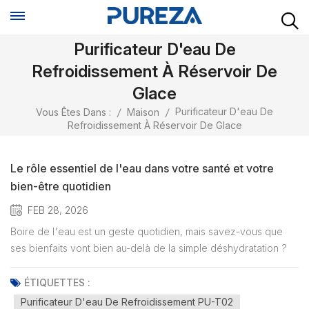
Purificateur D'eau De
Refroidissement À Réservoir De
Glace
Purificateur D'eau De
Vous Êtes Dans :
/
Maison
/
Refroidissement À Réservoir De Glace
Le rôle essentiel de l'eau dans votre santé et votre
bien-être quotidien
FEB 28, 2026
Boire de l'eau est un geste quotidien, mais savez-vous que
ses bienfaits vont bien au-delà de la simple déshydratation ?
L'eau est essentielle au bon fonctionnement de l'organisme,
influence la santé de la peau, les performances cognitives et
ÉTIQUETTES :
le bien-être général. Elle a un impact significatif sur l...
Purificateur D'eau De Refroidissement PU-T02