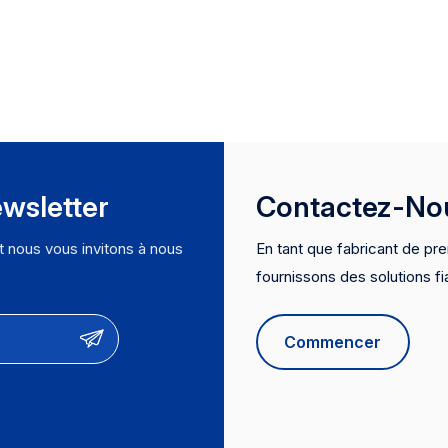
t systèmes de filtration complète
de l'eau【OEM & ODM】
onception des produits et
ersonnalisation des fonctions et
ptimisation des performances
Expérience du fabricant】
ournisseur désigné pour les
upermarchés hors ligne nord-
méricains et le fabricant de
wsletter
Contactez-No
artouches de filtre à eau Top 3
e Chine
et nous vous invitons à nous
En tant que fabricant de pre
fournissons des solutions fi
certifications mondiales (N
proposons des services OE
Commencer
confiance pour les meilleure
livraison rapide et des prod