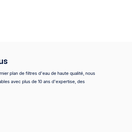
us
mier plan de filtres d'eau de haute qualité, nous
ables avec plus de 10 ans d'expertise, des
SF, CE, FDA) et des prix compétitifs. Nous
M / ODM et sommes des fournisseurs de
s marques et les grands détaillants, assurant une
uits premium.