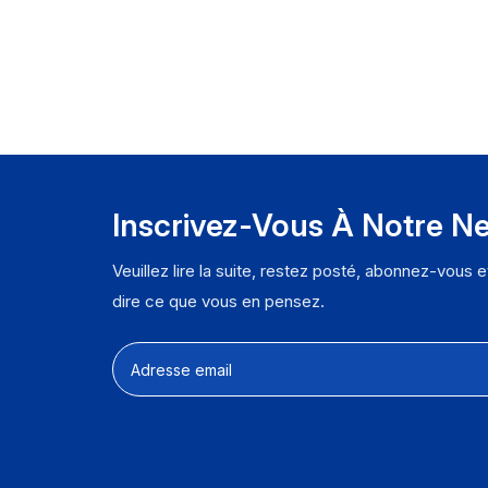
e
C
p
o
【
F
s
a
Inscrivez-Vous À Notre Ne
c
d
Veuillez lire la suite, restez posté, abonnez-vous 
dire ce que vous en pensez.