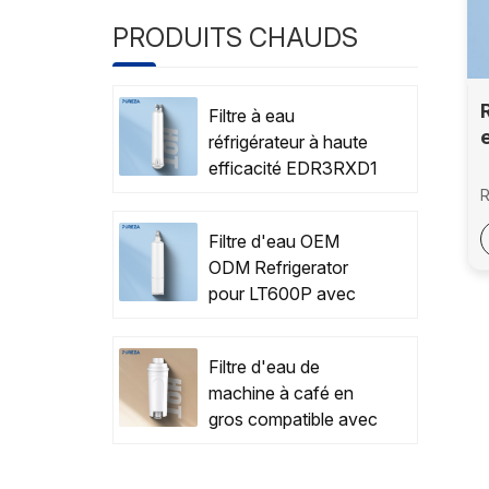
PRODUITS CHAUDS
Filtre à eau
réfrigérateur à haute
efficacité EDR3RXD1
NSF42 / 53 certifié
R
d
avec OEM / ODM
Filtre d'eau OEM
Z
ODM Refrigerator
Z
0
pour LT600P avec
0
certification NSF
e
Filtre d'eau de
c
machine à café en
g
gros compatible avec
v
Delonghi DLSC002
j
c