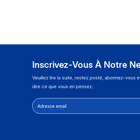
e
C
p
o
【
F
s
a
Inscrivez-Vous À Notre Ne
c
d
Veuillez lire la suite, restez posté, abonnez-vous 
dire ce que vous en pensez.