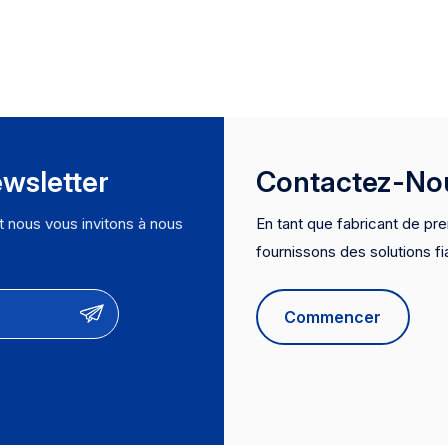
wsletter
Contactez-No
et nous vous invitons à nous
En tant que fabricant de pre
fournissons des solutions fi
certifications mondiales (N
proposons des services OE
Commencer
confiance pour les meilleure
livraison rapide et des prod