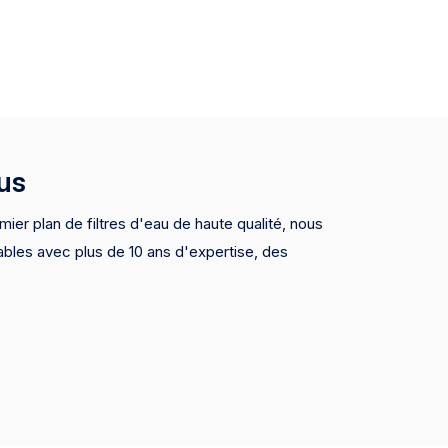
us
mier plan de filtres d'eau de haute qualité, nous
ables avec plus de 10 ans d'expertise, des
SF, CE, FDA) et des prix compétitifs. Nous
M / ODM et sommes des fournisseurs de
s marques et les grands détaillants, assurant une
uits premium.