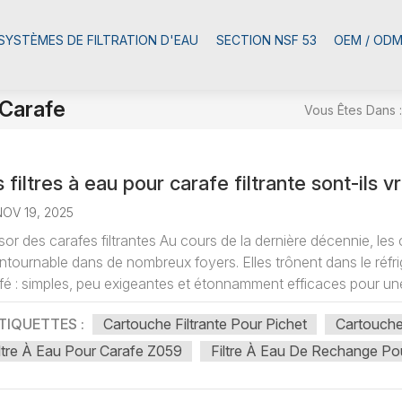
SYSTÈMES DE FILTRATION D'EAU
SECTION NSF 53
OEM / OD
 Carafe
Vous Êtes Dans :
 filtres à eau pour carafe filtrante sont-ils 
NOV 19, 2025
sor des carafes filtrantes Au cours de la dernière décennie, les
ntournable dans de nombreux foyers. Elles trônent dans le réfr
fé : simples, peu exigeantes et étonnamment efficaces pour une
TIQUETTES :
Cartouche Filtrante Pour Pichet
Cartouche 
ltre À Eau Pour Carafe Z059
Filtre À Eau De Rechange Po