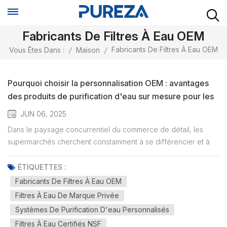
Fabricants De Filtres À Eau OEM
Fabricants De Filtres À Eau OEM
Vous Êtes Dans :
/
Maison
/
Pourquoi choisir la personnalisation OEM : avantages
des produits de purification d'eau sur mesure pour les
grands supermarchés
JUN 06, 2025
Dans le paysage concurrentiel du commerce de détail, les
supermarchés cherchent constamment à se différencier et à
répondre aux besoins changeants de leurs clients. Une
stratégie efficace consiste à s'associer à Fabricants de filtres à
ÉTIQUETTES :
eau OEM Développer des produits de purification d'eau sur
Fabricants De Filtres À Eau OEM
mesure...
Filtres À Eau De Marque Privée
Systèmes De Purification D'eau Personnalisés
Filtres À Eau Certifiés NSF