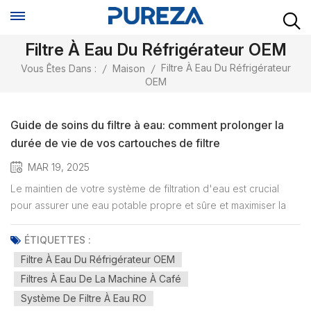
Filtre À Eau Du Réfrigérateur OEM
Filtre À Eau Du Réfrigérateur
Vous Êtes Dans :
/
Maison
/
OEM
Guide de soins du filtre à eau: comment prolonger la
durée de vie de vos cartouches de filtre
MAR 19, 2025
Le maintien de votre système de filtration d'eau est crucial
pour assurer une eau potable propre et sûre et maximiser la
durée de vie de votre filtre. Que vous soyez un commerçant
B2B, un fabricant OEM ou un grand supermarché
ÉTIQUETTES :
d'approvisionnement en filtres d'eau de haute qualité, la
Filtre À Eau Du Réfrigérateur OEM
compréhension de...
Filtres À Eau De La Machine À Café
Système De Filtre À Eau RO