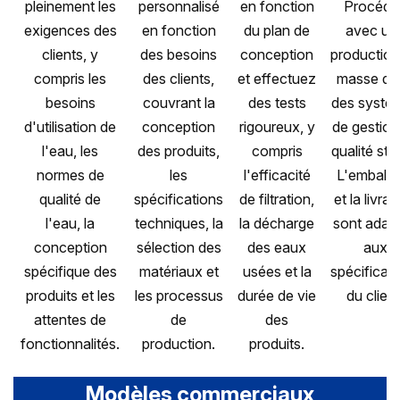
pleinement les
personnalisé
en fonction
Procéde
exigences des
en fonction
du plan de
avec un
clients, y
des besoins
conception
production
compris les
des clients,
et effectuez
masse da
besoins
couvrant la
des tests
des systè
d'utilisation de
conception
rigoureux, y
de gestion
l'eau, les
des produits,
compris
qualité stri
normes de
les
l'efficacité
L'emballa
qualité de
spécifications
de filtration,
et la livrai
l'eau, la
techniques, la
la décharge
sont adap
conception
sélection des
des eaux
aux
spécifique des
matériaux et
usées et la
spécificat
produits et les
les processus
durée de vie
du client
attentes de
de
des
fonctionnalités.
production.
produits.
Modèles commerciaux