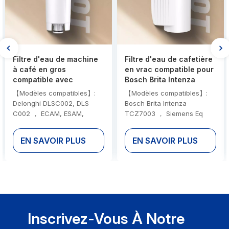
Filtre d'eau de machine
Filtre d'eau de cafetière
à café en gros
en vrac compatible pour
compatible avec
Bosch Brita Intenza
Delonghi DLSC002
TCZ7003 pour la
【Modèles compatibles】:
【Modèles compatibles】:
prévention de l'échelle
Delonghi DLSC002, DLS
Bosch Brita Intenza
C002 ， ECAM, ESAM,
TCZ7003 ， Siemens Eq
ETAM, BCO, EC, EC680,
Series ， Panasonic NC-ZA1
EC800 【Certification】:
【Certification】: NSF 42 、
EN SAVOIR PLUS
EN SAVOIR PLUS
NSF 42 、 EPA 、 Tüv 、
EPA 、 Tüv 、 FCM
FCM 【Matériel】: Carbon
【Matériel】: Carbon activé
activé sri lankais 、 Résine
sri lankais 、 Résine
d'échange d'ions à haute
d'échange d'ions à haute
performance 【Ordre en
performance 【Ordre en
vrac délai de livraison】: 12-
vrac délai de livraison】: 12-
15 jours 【Options de
15 jours 【Options de
Inscrivez-Vous À Notre
personnalisation
personnalisation
complètes】: Accessoires
complètes】: Accessoires