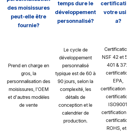
temps dure le
certificatio
des moisissures
développement
votre usin
peut-elle être
personnalisé?
a?
fournie?
Certification
Le cycle de
NSF 42 et 53
développement
401 & 372,
Prend en charge en
personnalisé
certification
gros, la
typique est de 60 à
EPA,
personnalisation des
90 jours, selon la
certification T
moisissures, l'OEM
complexité, les
certification
et d'autres modèles
détails de
ISO9001,
de vente
conception et le
certification C
calendrier de
certification
production.
ROHS, etc.