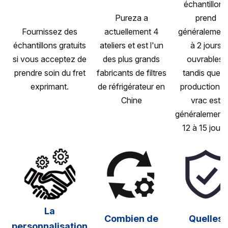
échantillons
Pureza a
prend
Fournissez des
actuellement 4
généralement
échantillons gratuits
ateliers et est l'un
à 2 jours
si vous acceptez de
des plus grands
ouvrables,
prendre soin du fret
fabricants de filtres
tandis que l
exprimant.
de réfrigérateur en
production e
Chine
vrac est
généralement 
12 à 15 jours
La
Combien de
Quelles
personnalisation