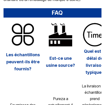
FAQ
Quel est l
Les échantillons
Est-ce une
délai de
peuvent-ils être
usine source?
livraison
fournis?
typique?
La livraison d
échantillons
Pureza a
prend
Fournissez des
actuellement 4
généralement