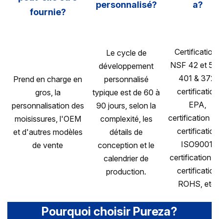
personnalisé?
a?
fournie?
Certification
Le cycle de
NSF 42 et 53
développement
401 & 372,
Prend en charge en
personnalisé
certification
gros, la
typique est de 60 à
EPA,
personnalisation des
90 jours, selon la
certification T
moisissures, l'OEM
complexité, les
certification
et d'autres modèles
détails de
ISO9001,
de vente
conception et le
certification C
calendrier de
certification
production.
ROHS, etc.
Pourquoi choisir Pureza?