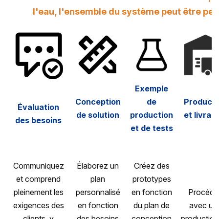
l'eau, l'ensemble du système peut être per
Exemple
Conception
de
Producti
Évaluation
de solution
production
et livrai
des besoins
et de tests
Communiquez
Élaborez un
Créez des
et comprend
plan
prototypes
pleinement les
personnalisé
en fonction
Procéde
exigences des
en fonction
du plan de
avec un
clients, y
des besoins
conception
production