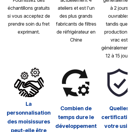
échantillons gratuits
ateliers et est l'un
à 2 jours
si vous acceptez de
des plus grands
ouvrables,
prendre soin du fret
fabricants de filtres
tandis que l
exprimant.
de réfrigérateur en
production e
Chine
vrac est
généralement 
12 à 15 jours
La
Combien de
Quelles
personnalisation
temps dure le
certificatio
des moisissures
développement
votre usin
peut-elle être