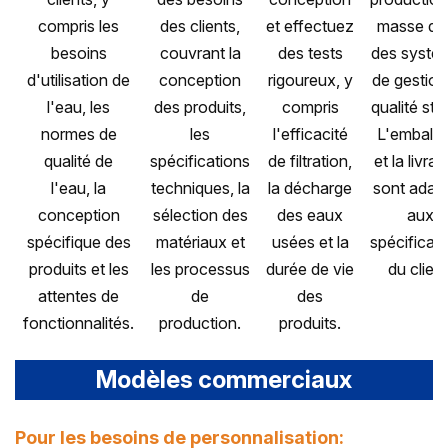
compris les
des clients,
et effectuez
masse da
besoins
couvrant la
des tests
des systè
d'utilisation de
conception
rigoureux, y
de gestion
l'eau, les
des produits,
compris
qualité stri
normes de
les
l'efficacité
L'emballa
qualité de
spécifications
de filtration,
et la livrai
l'eau, la
techniques, la
la décharge
sont adap
conception
sélection des
des eaux
aux
spécifique des
matériaux et
usées et la
spécificat
produits et les
les processus
durée de vie
du client
attentes de
de
des
fonctionnalités.
production.
produits.
Modèles commerciaux
Pour les besoins de personnalisation: