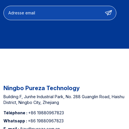
des performances
【Expérience du
fabricant】Fournisseur
désigné pour les
supermarchés hors ligne
nord-américains et le
fabricant de cartouches
de filtre à eau Top 3 de
Chine
Ningbo Pureza Technology
Building F, Junhe Industrial Park, No. 288 Guanglin Road, Haishu
District, Ningbo City, Zhejiang
Téléphone :
+86 19880967823
Whatsapp :
+86 19880967823
E-mail :
Ajay@pureza.com.cn